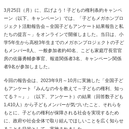
3月25日（月）に、広げよう！子どもの権利条約キャンペ
ーン（以下、キャンペーン）では、「子どもメガホンプロ
ジェクト活動報告会～全国子どもアンケート結果報告と私
たちの提言～」をオンラインで開催しました。当日は、小
学5年生から高校3年生までのメガホンプロジェクトの子ど
もメンバー8人、一般参加者約40名、こども家庭庁長官官
房の佐藤勇輔参事官、報道関係者3名、キャンペーン関係
者9名が参加しました。
今回の報告会は、2023年9月～10月に実施した「全国子ど
もアンケート『みんなの今を教えて～子どもの権利、知っ
てる？～』」（以下、アンケート）の結果（回答数子ども
1,410人）から子どもメンバーが気づいたこと、それらを
もとに、子どもの権利が保障される社会を実現するため
に、政府や社会全体で取り組んでほしいことを広く知らせ
ることを目的として、実施されました。