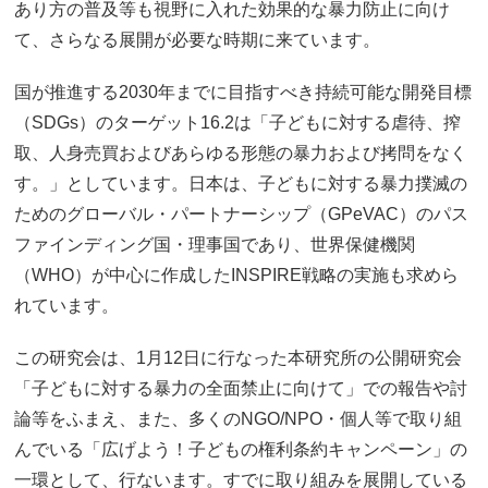
あり方の普及等も視野に入れた効果的な暴力防止に向け
て、さらなる展開が必要な時期に来ています。
国が推進する2030年までに目指すべき持続可能な開発目標
（SDGs）のターゲット16.2は「子どもに対する虐待、搾
取、人身売買およびあらゆる形態の暴力および拷問をなく
す。」としています。日本は、子どもに対する暴力撲滅の
ためのグローバル・パートナーシップ（GPeVAC）のパス
ファインディング国・理事国であり、世界保健機関
（WHO）が中心に作成したINSPIRE戦略の実施も求めら
れています。
この研究会は、1月12日に行なった本研究所の公開研究会
「子どもに対する暴力の全面禁止に向けて」での報告や討
論等をふまえ、また、多くのNGO/NPO・個人等で取り組
んでいる「広げよう！子どもの権利条約キャンペーン」の
一環として、行ないます。すでに取り組みを展開している