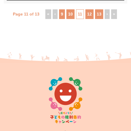
Page 11 of 13
«
‹
9
10
11
12
13
›
»