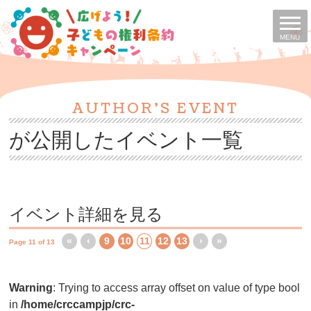
MENU
AUTHOR'S EVENT
が公開したイベント一覧
イベント詳細を見る
«
‹
9
10
11
12
13
›
»
Page 11 of 13
Warning
: Trying to access array offset on value of type bool
in
/home/crccampjp/crc-